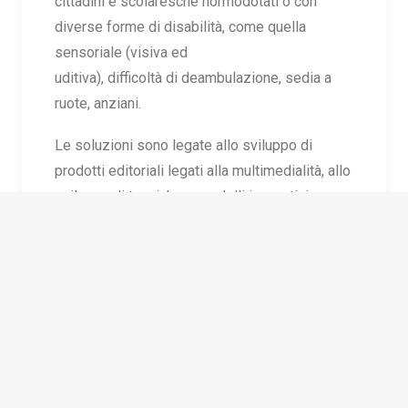
cittadini e scolaresche normodotati o con
diverse forme di disabilità, come quella
sensoriale (visiva ed
uditiva), difficoltà di deambulazione, sedia a
ruote, anziani.
Le soluzioni sono legate allo sviluppo di
prodotti editoriali legati alla multimedialità, allo
sviluppo di tecniche e modelli innovativi con
cui comunicare, promuovere e migliorare la
fruizione del patrimonio culturale e dei servizi
turistici, alla realizzazione di plastici,
all’impiego di tecnologie di rilievo, alla
modellazione e stampa 3D, a prodotti di realtà
virtuale o aumentata, per ampliare
l’accessibilità alle persone con disabilità.