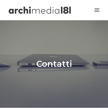
Home
Design&Comunicazione
Wayfinding
Multimedia
Contatti
Portfolio
Universal Design
Progetti
Contatti