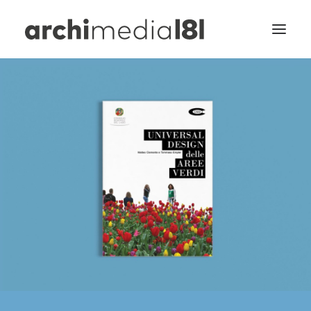
Home
Design&Comunicazione
Wayfinding
Multimedia
Portfolio
Universal Design
Progetti
Contatti