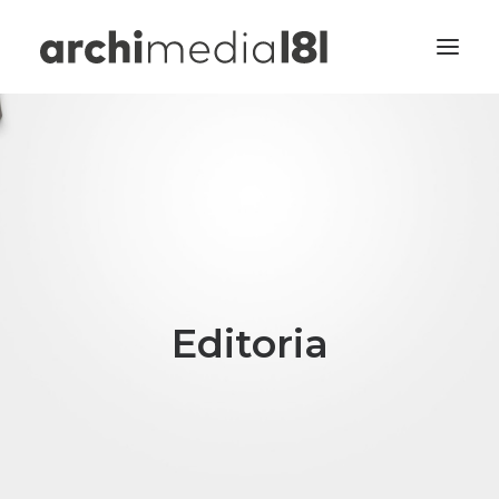
Home
Design&Comunicazione
Wayfinding
Multimedia
Portfolio
Editoria
Universal Design
Progetti
Contatti